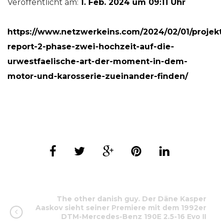
Veröffentlicht am:
1. Feb. 2024 um 09:11 Uhr
https://www.netzwerkeins.com/2024/02/01/projek
report-2-phase-zwei-hochzeit-auf-die-
urwestfaelische-art-der-moment-in-dem-
motor-und-karosserie-zueinander-finden/
The other danish guy. Der Däne Kasper
Aaskov sieht seiner Premiere mit dem 1992er
DTM-Mercedes-Benz 190E 2.5-16 Evo II