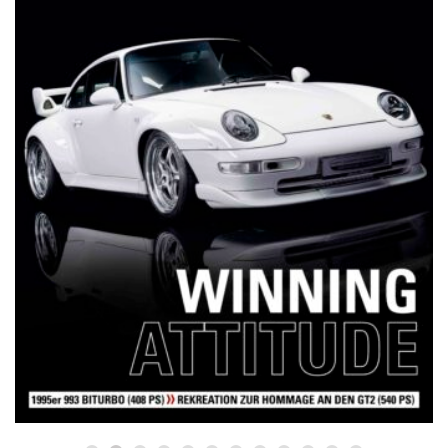
NETZWERKEINS GO! // ONLINE-STORE BY WERK1
12 Jahre werk1® sports | cars |
culture: Bestellen Sie jetzt die
neue Sommerausgabe 01 | 2025
(erscheint am 1. Juli 2025) online
auf netzwerkeins | GO!
23. Juni 2025