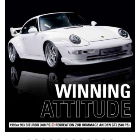
NETZWERKEINS GO! // ONLINE-STORE BY WERK1
12 Jahre werk1® sports | cars |
culture: Bestellen Sie jetzt die
neue Sommerausgabe 01 | 2025
(erscheint am 1. Juli 2025) online
auf netzwerkeins | GO!
23. Juni 2025