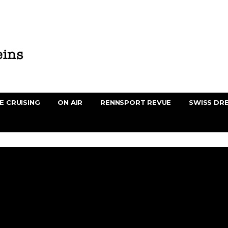
E CRUISING
ON AIR
RENNSPORT REVUE
SWISS DR