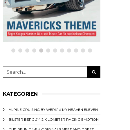
bestellen auf
auf ne
netzwerkeins | GO!
GO!
23. Oktober 2023
5. April 
KATEGORIEN
ALPINE CRUISING BY WERK1 // MY HEAVEN ELEVEN
BILSTER BERG // 4.2 KILOMETER RACING EMOTION
CUP REUNION® // ORIGINALS MEET AND GREET