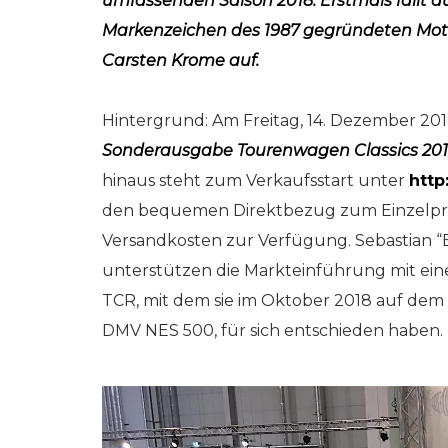
umfassenden Saison 2018. Erstmals fällt a
025) online auf
online auf
Markenzeichen des 1987 gegründeten Moto
rkeins | GO!
netzwerkeins | GO
Carsten Krome auf.
 2025
11. Dezember 2024
Hintergrund: Am Freitag, 14. Dezember 201
Sonderausgabe Tourenwagen Classics 20
hinaus steht zum Verkaufsstart unter
http
den bequemen Direktbezug zum Einzelprei
Versandkosten zur Verfügung. Sebastian “
unterstützen die Markteinführung mit eine
TCR, mit dem sie im Oktober 2018 auf dem 
DMV NES 500, für sich entschieden haben.