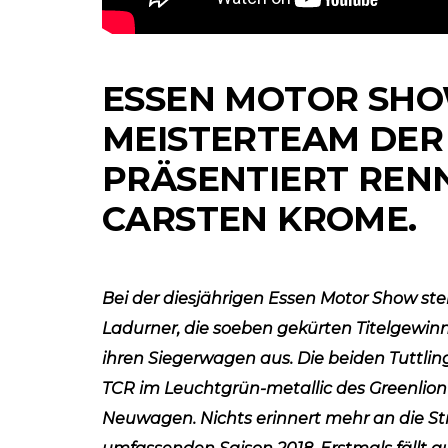
ESSEN MOTOR SHOW
MEISTERTEAM DER
PRÄSENTIERT RENN
CARSTEN KROME.
NETZWERKEINS GO! // O
RKEINS GO! // ONLINE-STORE BY WERK1
11 Jahre werk1® ni
Bei der diesjährigen Essen Motor Show st
re werk1®
eleven boxerstori
| cars | culture:
Ladurner, die soeben gekürten Titelgewinn
Bestellen Sie jetz
en Sie jetzt die
neue Winterausg
ihren Siegerwagen aus. Die beiden Tuttlin
№ 02 | 2024
TCR im Leuchtgrün-metallic des Greenlio
rausgabe 01 |
(erscheint am 12.
Neuwagen. Nichts erinnert mehr an die S
erscheint am 1.
Dezember 2024)