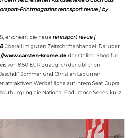
uf dem verbreiterten Karosseriekleid auch das
online auf
rsport-Printmagazins rennsport revue | by
!
netzwerkeins | GO!
1. April 2024
8, erscheint die neue
rennsport revue |
18
überall im guten Zeitschriftenhandel. Darüber
://www.carsten-krome.de
der Online-Shop für
s von 8,50 EUR zuzüglich der üblichen
Baschdi” Sommer und Christian Ladurner
r attraktiven Werbefläche auf ihrem Seat Cupra
Nürburgring die National Endurance Series, kurz