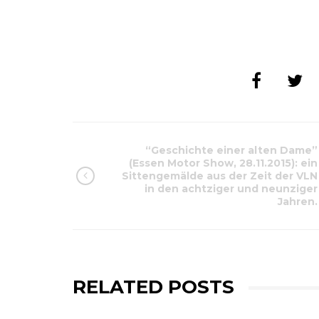
“Geschichte einer alten Dame”
(Essen Motor Show, 28.11.2015): ein
Sittengemälde aus der Zeit der VLN
in den achtziger und neunziger
Jahren.
RELATED POSTS