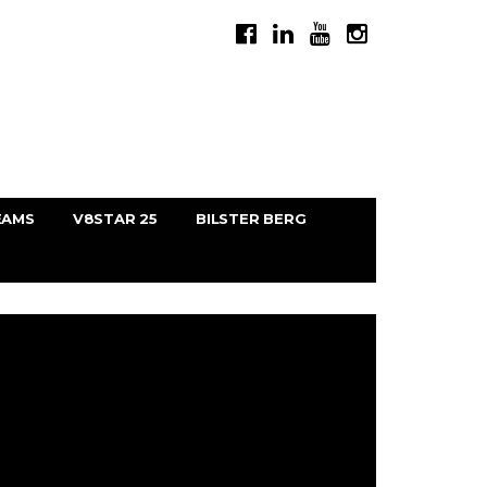
EAMS
V8STAR 25
BILSTER BERG