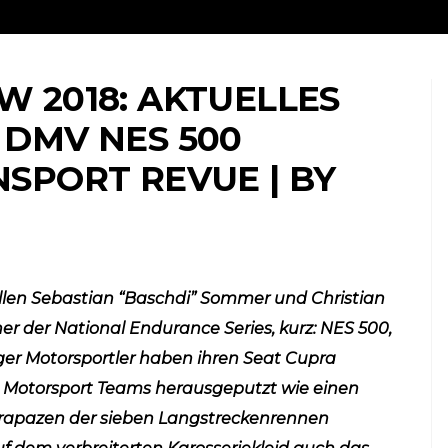
 2018: AKTUELLES
 DMV NES 500
SPORT REVUE | BY
NLINE-STORE BY WERK1
CUP REUNION® // ORIGINALS MEET AND 
ne |
ellen Sebastian “Baschdi” Sommer und Christian
es:
11 Jahre werk1® nine |
er der National Endurance Series, kurz: NES 500,
t die
eleven boxerstories:
abe
Bestellen Sie jetzt die
ger Motorsportler haben ihren Seat Cupra
Frühjahrsausgabe №
n Motorsport Teams herausgeputzt wie einen
01 | 2024 (erscheint
trapazen der sieben Langstreckenrennen
am 23. April 2024)